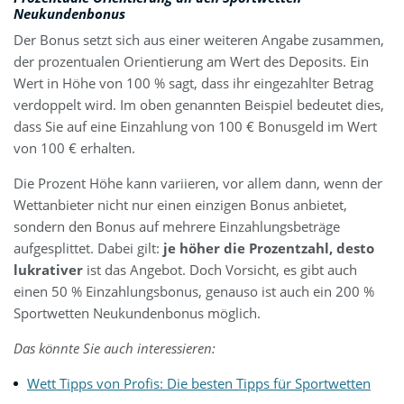
Neukundenbonus
Der Bonus setzt sich aus einer weiteren Angabe zusammen,
der prozentualen Orientierung am Wert des Deposits. Ein
Wert in Höhe von 100 % sagt, dass ihr eingezahlter Betrag
verdoppelt wird. Im oben genannten Beispiel bedeutet dies,
dass Sie auf eine Einzahlung von 100 € Bonusgeld im Wert
von 100 € erhalten.
Die Prozent Höhe kann variieren, vor allem dann, wenn der
Wettanbieter nicht nur einen einzigen Bonus anbietet,
sondern den Bonus auf mehrere Einzahlungsbeträge
aufgesplittet. Dabei gilt:
je höher die Prozentzahl, desto
lukrativer
ist das Angebot. Doch Vorsicht, es gibt auch
einen 50 % Einzahlungsbonus, genauso ist auch ein 200 %
Sportwetten Neukundenbonus möglich.
Das könnte Sie auch interessieren:
Wett Tipps von Profis: Die besten Tipps für Sportwetten