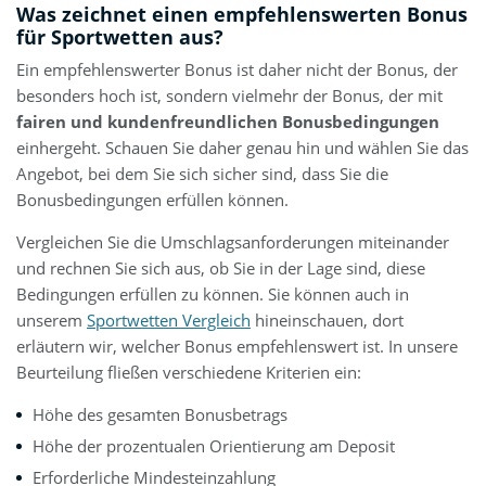
Was zeichnet einen empfehlenswerten Bonus
für Sportwetten aus?
Ein empfehlenswerter Bonus ist daher nicht der Bonus, der
besonders hoch ist, sondern vielmehr der Bonus, der mit
fairen und kundenfreundlichen Bonusbedingungen
einhergeht. Schauen Sie daher genau hin und wählen Sie das
Angebot, bei dem Sie sich sicher sind, dass Sie die
Bonusbedingungen erfüllen können.
Vergleichen Sie die Umschlagsanforderungen miteinander
und rechnen Sie sich aus, ob Sie in der Lage sind, diese
Bedingungen erfüllen zu können. Sie können auch in
unserem
Sportwetten Vergleich
hineinschauen, dort
erläutern wir, welcher Bonus empfehlenswert ist. In unsere
Beurteilung fließen verschiedene Kriterien ein:
Höhe des gesamten Bonusbetrags
Höhe der prozentualen Orientierung am Deposit
Erforderliche Mindesteinzahlung