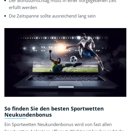
Der Bonusumschlag muss in einer vorgegebenen Zeit
erfüllt werden
Die Zeitspanne sollte ausreichend lang sein
So finden Sie den besten Sportwetten
Neukundenbonus
Ein Sportwetten Neukundenbonus wird von fast allen