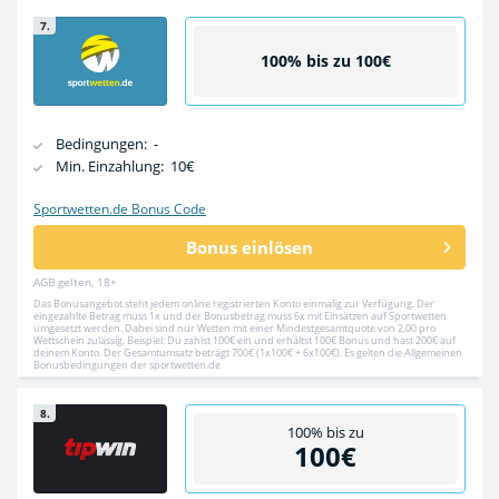
7.
100% bis zu 100€
Bedingungen:
-
Min. Einzahlung:
10€
Sportwetten.de Bonus Code
Bonus einlösen
AGB gelten, 18+
Das Bonusangebot steht jedem online registrierten Konto einmalig zur Verfügung. Der
eingezahlte Betrag muss 1x und der Bonusbetrag muss 6x mit Einsätzen auf Sportwetten
umgesetzt werden. Dabei sind nur Wetten mit einer Mindestgesamtquote von 2,00 pro
Wettschein zulässig. Beispiel: Du zahlst 100€ ein und erhältst 100€ Bonus und hast 200€ auf
deinem Konto. Der Gesamtumsatz beträgt 700€ (1x100€ + 6x100€). Es gelten die Allgemeinen
Bonusbedingungen der sportwetten.de
8.
100% bis zu
100€