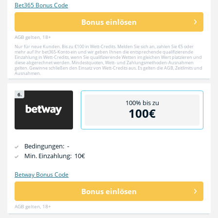
Bet365 Bonus Code
Bonus einlösen
AGB gelten, 18+
Nur für neue Kunden. Bis zu €100 in Wett-Credits. Melden Sie sich an, zahlen Sie €5 oder
mehr auf Ihr bet365-Konto ein und wir geben Ihnen die entsprechende qualifizierende
Einzahlung in Wett-Credits, wenn Sie qualifizierende Wetten im gleichen Wert platzieren und
diese abgerechnet werden. Mindestquoten, Wett- und Zahlungsmethoden-Ausnahmen
gelten. Gewinne schließen den Einsatz von Wett-Credits aus. Es gelten die AGB, Zeitlimits und
Ausnahmen.
6.
100% bis zu
100€
Bedingungen:
-
Min. Einzahlung:
10€
Betway Bonus Code
Bonus einlösen
AGB gelten, 18+