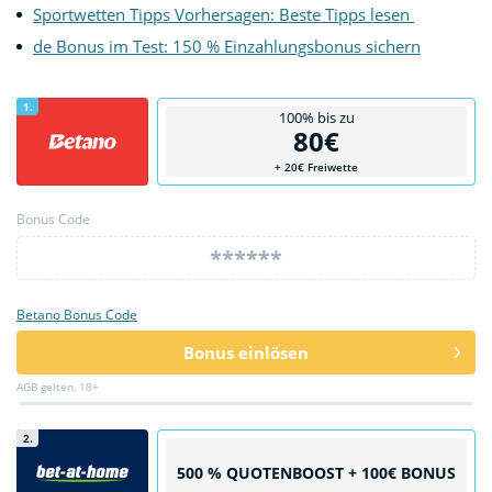
Sportwetten Tipps Vorhersagen: Beste Tipps lesen
de Bonus im Test: 150 % Einzahlungsbonus sichern
1.
100% bis zu
80€
+ 20€ Freiwette
Bonus Code
******
Betano Bonus Code
Bonus einlösen
AGB gelten, 18+
2.
500 % QUOTENBOOST + 100€ BONUS