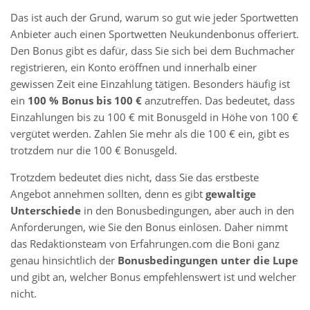
Das ist auch der Grund, warum so gut wie jeder Sportwetten
Anbieter auch einen Sportwetten Neukundenbonus offeriert.
Den Bonus gibt es dafür, dass Sie sich bei dem Buchmacher
registrieren, ein Konto eröffnen und innerhalb einer
gewissen Zeit eine Einzahlung tätigen. Besonders häufig ist
ein
100 % Bonus bis 100 €
anzutreffen. Das bedeutet, dass
Einzahlungen bis zu 100 € mit Bonusgeld in Höhe von 100 €
vergütet werden. Zahlen Sie mehr als die 100 € ein, gibt es
trotzdem nur die 100 € Bonusgeld.
Trotzdem bedeutet dies nicht, dass Sie das erstbeste
Angebot annehmen sollten, denn es gibt
gewaltige
Unterschiede
in den Bonusbedingungen, aber auch in den
Anforderungen, wie Sie den Bonus einlösen. Daher nimmt
das Redaktionsteam von Erfahrungen.com die Boni ganz
genau hinsichtlich der
Bonusbedingungen unter die Lupe
und gibt an, welcher Bonus empfehlenswert ist und welcher
nicht.