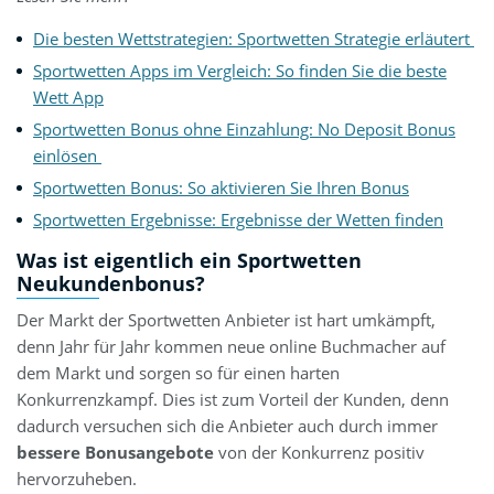
Die besten Wettstrategien: Sportwetten Strategie erläutert
Sportwetten Apps im Vergleich: So finden Sie die beste
Wett App
Sportwetten Bonus ohne Einzahlung: No Deposit Bonus
einlösen
Sportwetten Bonus: So aktivieren Sie Ihren Bonus
Sportwetten Ergebnisse: Ergebnisse der Wetten finden
Was ist eigentlich ein Sportwetten
Neukundenbonus?
Der Markt der Sportwetten Anbieter ist hart umkämpft,
denn Jahr für Jahr kommen neue online Buchmacher auf
dem Markt und sorgen so für einen harten
Konkurrenzkampf. Dies ist zum Vorteil der Kunden, denn
dadurch versuchen sich die Anbieter auch durch immer
bessere Bonusangebote
von der Konkurrenz positiv
hervorzuheben.