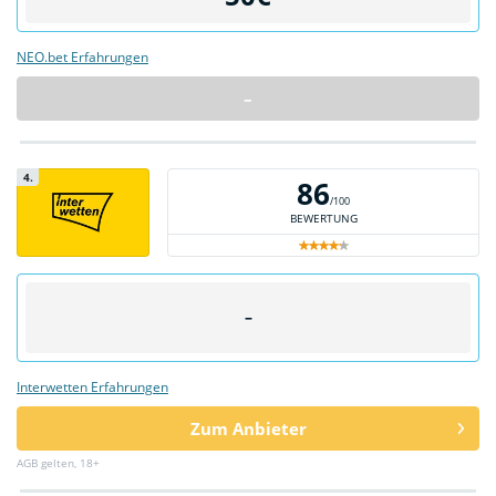
NEO.bet Erfahrungen
–
4.
86
/100
BEWERTUNG
–
Interwetten Erfahrungen
Zum Anbieter
AGB gelten, 18+