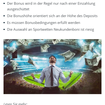
Der Bonus wird in der Regel nur nach einer Einzahlung
ausgeschüttet
Die Bonushöhe orientiert sich an der Höhe des Deposits
Es müssen Bonusbedingungen erfüllt werden
Die Auswahl an Sportwetten Neukundenboni ist riesig
Lesen Sie mehr: