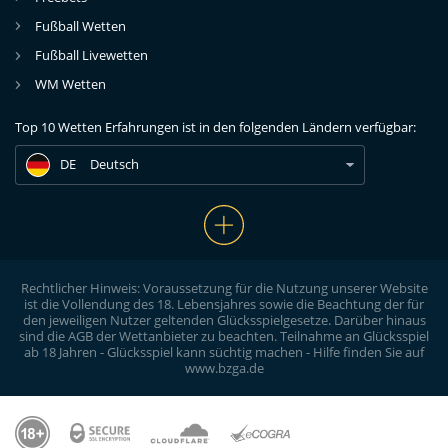
Fußball Wetten
Fußball Livewetten
DE
Sportwetten Neukundenbonus: So aktivieren Sie Ihren Bonus
WM Wetten
DE
Sportwetten Neukundenbonus: So aktivieren Sie Ihren Bonus
Top 10 Wetten Erfahrungen ist in den folgenden Ländern verfügbar:
DE
Sportwetten Neukundenbonus: So aktivieren Sie Ihren Bonus
DE
Deutsch
Rechtlicher Hinweis: Voraussetzung für die Nutzung unserer Website
ist die Vollendung des 18. Lebensjahres sowie die Beachtung der für
den jeweiligen Nutzer geltenden Glücksspielgesetze. Darüber hinaus
sind die AGB der Wettanbieter zu beachten. Teilnahme an Glücksspiel
ab 18 Jahren - Glücksspiel kann süchtig machen - Hilfe finden Sie auf
www.bzga.de