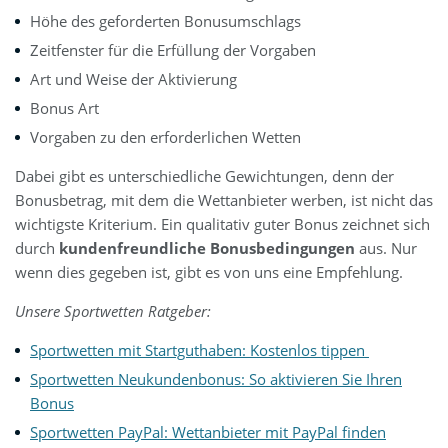
Höhe des geforderten Bonusumschlags
Zeitfenster für die Erfüllung der Vorgaben
Art und Weise der Aktivierung
Bonus Art
Vorgaben zu den erforderlichen Wetten
Dabei gibt es unterschiedliche Gewichtungen, denn der
Bonusbetrag, mit dem die Wettanbieter werben, ist nicht das
wichtigste Kriterium. Ein qualitativ guter Bonus zeichnet sich
durch
kundenfreundliche Bonusbedingungen
aus. Nur
wenn dies gegeben ist, gibt es von uns eine Empfehlung.
Unsere Sportwetten Ratgeber:
Sportwetten mit Startguthaben: Kostenlos tippen
Sportwetten Neukundenbonus: So aktivieren Sie Ihren
Bonus
Sportwetten PayPal: Wettanbieter mit PayPal finden