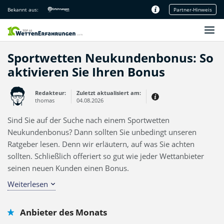
Bekannt aus:
Partner-Hinweis
Unsere Redaktion
Sportwetten Neukundenbonus: So
aktivieren Sie Ihren Bonus
Redakteur:
Zuletzt aktualisiert am:
thomas
04.08.2026
Sind Sie auf der Suche nach einem Sportwetten
Neukundenbonus? Dann sollten Sie unbedingt unseren
Ratgeber lesen. Denn wir erläutern, auf was Sie achten
sollten. Schließlich offeriert so gut wie jeder Wettanbieter
seinen neuen Kunden einen Bonus.
Weiterlesen
Doch Bonus ist noch lange nicht Bonus, es gibt gewaltige
Unterschiede. Unterschiede gibt es in der Bonushöhe, in der
Anbieter des Monats
prozentualen Orientierung an der Einzahlung, vor allem aber
die Bonusbedingungen, die Sie erfüllen müssen, bevor eine