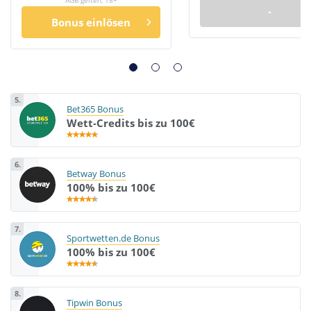
AGB gelten, 18+
-
Bonus einlösen
5.
Bet365 Bonus
Wett-Credits bis zu 100€
6.
Betway Bonus
100% bis zu 100€
7.
Sportwetten.de Bonus
100% bis zu 100€
8.
Tipwin Bonus