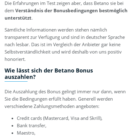
Die Erfahrungen im Test zeigen aber, dass Betano sie bei
dem
Verständnis der Bonusbedingungen bestmöglich
unterstützt
.
Sämtliche Informationen werden stehen nämlich
transparent zur Verfügung und sind in deutscher Sprache
nach lesbar. Das ist im Vergleich der Anbieter gar keine
Selbstverständlichkeit und wird deshalb von uns positiv
honoriert.
Wie lässt sich der Betano Bonus
auszahlen?
Die Auszahlung des Bonus gelingt immer nur dann, wenn
Sie die Bedingungen erfüllt haben. Generell werden
verschiedene Zahlungsmethoden angeboten:
Credit cards (Mastercard, Visa and Skrill),
Bank transfer,
Maestro,