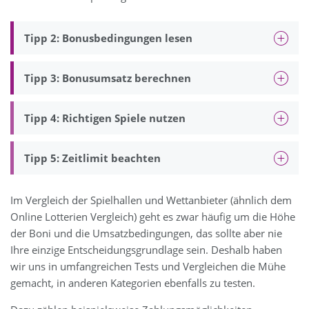
Tipp 2: Bonusbedingungen lesen
Tipp 3: Bonusumsatz berechnen
Tipp 4: Richtigen Spiele nutzen
Tipp 5: Zeitlimit beachten
Im Vergleich der Spielhallen und Wettanbieter (ähnlich dem
Online Lotterien Vergleich) geht es zwar häufig um die Höhe
der Boni und die Umsatzbedingungen, das sollte aber nie
Ihre einzige Entscheidungsgrundlage sein. Deshalb haben
wir uns in umfangreichen Tests und Vergleichen die Mühe
gemacht, in anderen Kategorien ebenfalls zu testen.