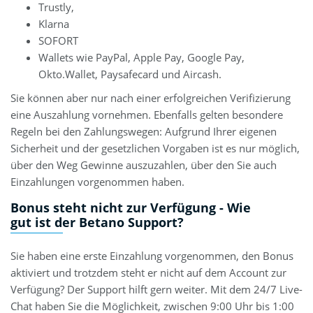
Trustly,
Klarna
SOFORT
Wallets wie PayPal, Apple Pay, Google Pay,
Okto.Wallet, Paysafecard und Aircash.
Sie können aber nur nach einer erfolgreichen Verifizierung
eine Auszahlung vornehmen. Ebenfalls gelten besondere
Regeln bei den Zahlungswegen: Aufgrund Ihrer eigenen
Sicherheit und der gesetzlichen Vorgaben ist es nur möglich,
über den Weg Gewinne auszuzahlen, über den Sie auch
Einzahlungen vorgenommen haben.
Bonus steht nicht zur Verfügung - Wie
gut ist der Betano Support?
Sie haben eine erste Einzahlung vorgenommen, den Bonus
aktiviert und trotzdem steht er nicht auf dem Account zur
Verfügung? Der Support hilft gern weiter. Mit dem 24/7 Live-
Chat haben Sie die Möglichkeit, zwischen 9:00 Uhr bis 1:00