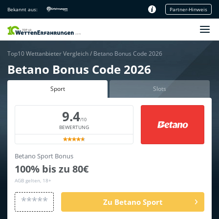
Bekannt aus:
Partner-Hinweis
Unsere Redaktion
Top10 Wettanbieter Vergleich
/
Betano Bonus Code 2026
Betano Bonus Code 2026
Sport
Slots
9.4
/10
BEWERTUNG
Betano Sport Bonus
100% bis zu 80€
AGB gelten, 18+
*****
Zu Betano Sport