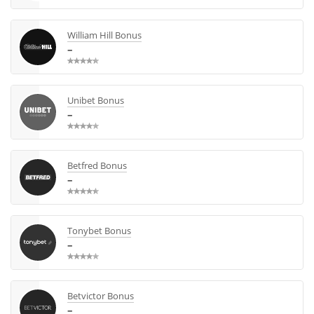
William Hill Bonus
–
Unibet Bonus
–
Betfred Bonus
–
Tonybet Bonus
–
Betvictor Bonus
–