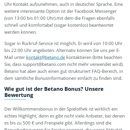
Uhr Kontakt aufzunehmen, auch in deutscher Sprache. Eine
weitere interessante Option ist der Facebook Messenger
(von 13:00 bis 01:00 Uhr).mit dem die Fragen ebenfalls
schnell und komfortabel (sogar kostenlos) beantwortet
werden können.
Sogar in Rückruf-Service ist möglich. Er wird von 10:00 Uhr
bis 22:00 Uhr angeboten. Alternativ können Sie uns per E-
Mail unter
kontakt@betano.de
kontaktieren (bitte beachten
Sie, dass support@betano.com nicht mehr verwendet wird).
Betano hat aber auch einen gut strukturiert FAQ-Bereich, in
dem sämtliche Bonusinformationen einfach zu finden sind.
Wie gut ist der Betano Bonus? Unsere
Bewertung
Der Willkommensbonus in der Spielothek ist wirklich ein
echtes Highlight, denn es gibt nicht viele Anbieter, bei denen
es bis zu 500 € und Freispiele gibt. Allerdings sind die
Bonusbedingungen für Spieler geeignet, die wenig Aktivität