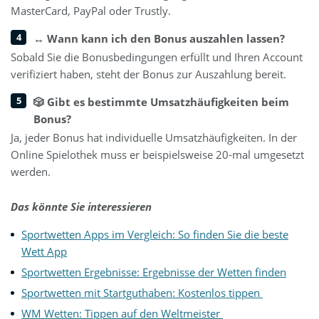
MasterCard, PayPal oder Trustly.
↔️ Wann kann ich den Bonus auszahlen lassen?
Sobald Sie die Bonusbedingungen erfüllt und Ihren Account
verifiziert haben, steht der Bonus zur Auszahlung bereit.
🎲 Gibt es bestimmte Umsatzhäufigkeiten beim
Bonus?
Ja, jeder Bonus hat individuelle Umsatzhäufigkeiten. In der
Online Spielothek muss er beispielsweise 20-mal umgesetzt
werden.
Das könnte Sie interessieren
Sportwetten Apps im Vergleich: So finden Sie die beste
Wett App
Sportwetten Ergebnisse: Ergebnisse der Wetten finden
Sportwetten mit Startguthaben: Kostenlos tippen
WM Wetten: Tippen auf den Weltmeister