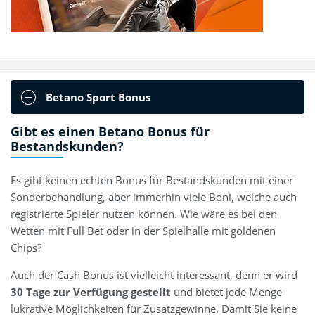
Betano Sport Bonus
Gibt es einen Betano Bonus für
Bestandskunden?
Es gibt keinen echten Bonus für Bestandskunden mit einer
Sonderbehandlung, aber immerhin viele Boni, welche auch
registrierte Spieler nutzen können. Wie wäre es bei den
Wetten mit Full Bet oder in der Spielhalle mit goldenen
Chips?
Auch der Cash Bonus ist vielleicht interessant, denn er wird
30 Tage zur Verfügung gestellt
und bietet jede Menge
lukrative Möglichkeiten für Zusatzgewinne. Damit Sie keine