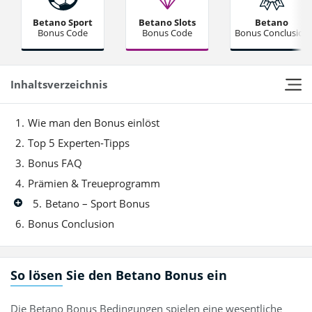
Betano Sport
Betano Slots
Betano
Bonus Code
Bonus Code
Bonus Conclusion
Inhaltsverzeichnis
Wie man den Bonus einlöst
Top 5 Experten-Tipps
Bonus FAQ
Prämien & Treueprogramm
Betano – Sport Bonus
Bonus Conclusion
So lösen Sie den Betano Bonus ein
Die Betano Bonus Bedingungen spielen eine wesentliche