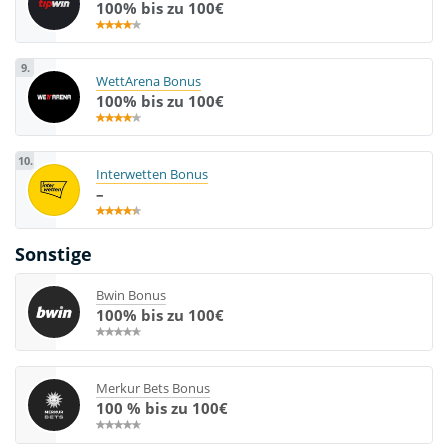
100% bis zu 100€
9.
WettArena Bonus
100% bis zu 100€
10.
Interwetten Bonus
–
Sonstige
Bwin Bonus
100% bis zu 100€
Merkur Bets Bonus
100 % bis zu 100€