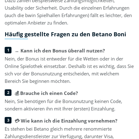
Dazu zählen beispielsweise Zahlungsmöglichkeiten,
Usability oder Sicherheit. Durch die einzelnen Erfahrungen
(auch die bwin Spielhallen Erfahrungen) fällt es leichter, den
optimalen Anbieter zu finden.
Häufig gestellte Fragen zu den Betano Boni
↔️ Kann ich den Bonus überall nutzen?
Nein, der Bonus ist entweder für die Wetten oder in der
Online Spielothek einsetzbar. Deshalb ist es wichtig, dass Sie
sich vor der Bonusnutzung entscheiden, mit welchem
Bereich Sie beginnen möchten.
💰 Brauche ich einen Code?
Nein, Sie benötigen für die Bonusnutzung keinen Code,
sondern aktivieren ihn mit Ihrer (ersten) Einzahlung.
💳 Wie kann ich die Einzahlung vornehmen?
Es stehen bei Betano gleich mehrere renommierte
Zahlungsdienstleister zur Verfügung, darunter Visa,