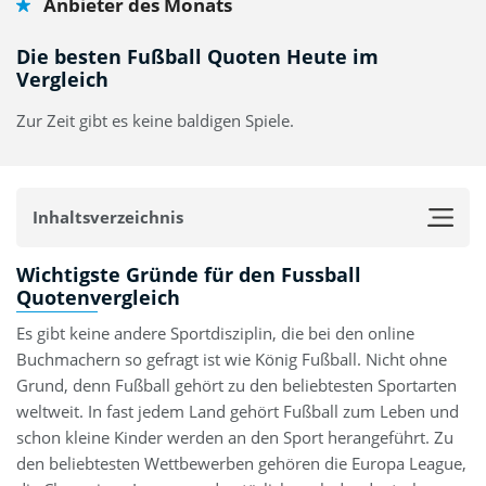
Anbieter des Monats
berichten in diesem Ratgeber, wie du die besten
Fußballwetten Quoten finden kannst, aber auch, wie die
Die besten Fußball Quoten Heute im
Quoten errechnet werden. Außerdem geben wir dir Fußball
Vergleich
Quoten Tipps und erläutern die wichtigsten Strategien.
Zur Zeit gibt es keine baldigen Spiele.
Inhaltsverzeichnis
Wichtigste Gründe für den Fussball
Quotenvergleich
Es gibt keine andere Sportdisziplin, die bei den online
Buchmachern so gefragt ist wie König Fußball. Nicht ohne
Grund, denn Fußball gehört zu den beliebtesten Sportarten
weltweit. In fast jedem Land gehört Fußball zum Leben und
schon kleine Kinder werden an den Sport herangeführt. Zu
den beliebtesten Wettbewerben gehören die Europa League,