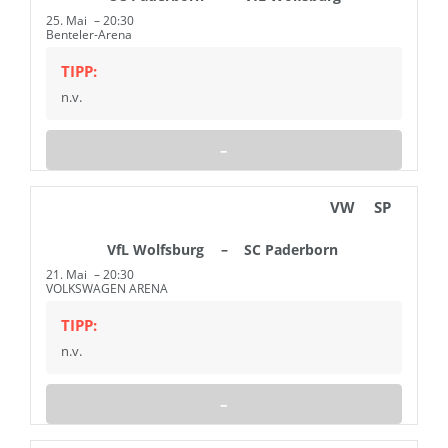
25. Mai
20:30
Benteler-Arena
TIPP:
n.v.
–
VW
SP
VfL Wolfsburg
–
SC Paderborn
21. Mai
20:30
VOLKSWAGEN ARENA
TIPP:
n.v.
–