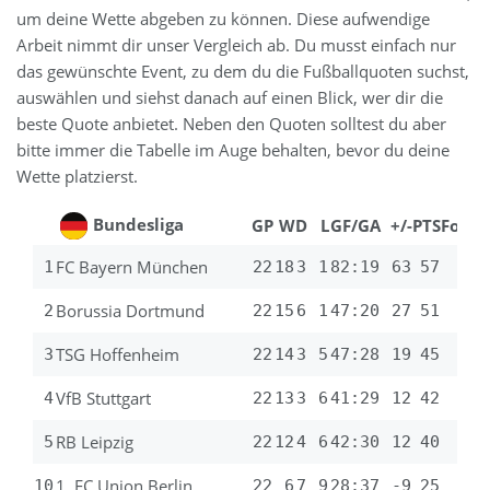
um deine Wette abgeben zu können. Diese aufwendige
Arbeit nimmt dir unser Vergleich ab. Du musst einfach nur
das gewünschte Event, zu dem du die Fußballquoten suchst,
auswählen und siehst danach auf einen Blick, wer dir die
beste Quote anbietet. Neben den Quoten solltest du aber
bitte immer die Tabelle im Auge behalten, bevor du deine
Wette platzierst.
Bundesliga
GP
W
D
L
GF/GA
+/-
PTS
Form
FC Bayern München
1
22
18
3
1
82:19
63
57
Borussia Dortmund
2
22
15
6
1
47:20
27
51
TSG Hoffenheim
3
22
14
3
5
47:28
19
45
VfB Stuttgart
4
22
13
3
6
41:29
12
42
RB Leipzig
5
22
12
4
6
42:30
12
40
1. FC Union Berlin
10
22
6
7
9
28:37
-9
25