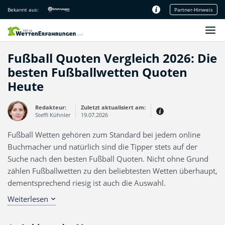
Bekannt aus:
Partner-Hinweis
Unsere Redaktion
Fußball Quoten Vergleich 2026: Die
besten Fußballwetten Quoten
Heute
Redakteur:
Zuletzt aktualisiert am:
Steffi Kühnler
19.07.2026
Fußball Wetten gehören zum Standard bei jedem online
Erfahrungen:
Produkt- und Kategorietexte sowie
Buchmacher und natürlich sind die Tipper stets auf der
Newsberichte
Mein Werdegang ist relativ bunt,
Suche nach den besten Fußball Quoten. Nicht ohne Grund
denn ich habe zuerst eine praktische
Ausbildung in Elektrotechnik
zählen Fußballwetten zu den beliebtesten Wetten überhaupt,
abgeschlossen und später noch ein
IT-Studium an der Fachhochschule
dementsprechend riesig ist auch die Auswahl.
draufgelegt.
Weiterlesen
Somit sind die Wettquoten Fußball elementar, wenn es um
die Suche nach einem neuen Sportwetten Anbieter geht. Wir