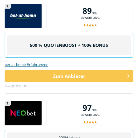
2.
89
/100
BEWERTUNG
500 % QUOTENBOOST + 100€ BONUS
bet-at-home Erfahrungen
Zum Anbieter
AGB gelten, 18+
3.
97
/100
BEWERTUNG
200% bis zu