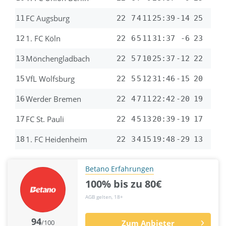
FC Augsburg
11
22
7
4
11
25:39
-14
25
1. FC Köln
12
22
6
5
11
31:37
-6
23
Mönchengladbach
13
22
5
7
10
25:37
-12
22
VfL Wolfsburg
15
22
5
5
12
31:46
-15
20
Werder Bremen
16
22
4
7
11
22:42
-20
19
FC St. Pauli
17
22
4
5
13
20:39
-19
17
1. FC Heidenheim
18
22
3
4
15
19:48
-29
13
Betano Erfahrungen
100% bis zu 80€
AGB gelten, 18+
94
/100
Zum Anbieter