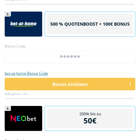
2.
500 % QUOTENBOOST + 100€ BONUS
Bonus Code
******
bet-at-home Bonus Code
Bonus einlösen
AGB gelten, 18+
3.
200% bis zu
50€