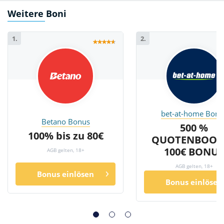
Weitere Boni
1.
2.
bet-at-home Bonu
Betano Bonus
500 %
100% bis zu 80€
QUOTENBOOST
100€ BONUS
AGB gelten, 18+
AGB gelten, 18+
Bonus einlösen
Bonus einlösen