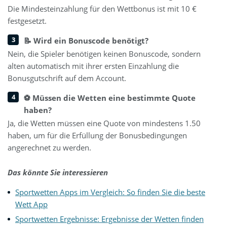
Die Mindesteinzahlung für den Wettbonus ist mit 10 €
festgesetzt.
📝 Wird ein Bonuscode benötigt?
Nein, die Spieler benötigen keinen Bonuscode, sondern
alten automatisch mit ihrer ersten Einzahlung die
Bonusgutschrift auf dem Account.
⚽ Müssen die Wetten eine bestimmte Quote
haben?
Ja, die Wetten müssen eine Quote von mindestens 1.50
haben, um für die Erfüllung der Bonusbedingungen
angerechnet zu werden.
Das könnte Sie interessieren
Sportwetten Apps im Vergleich: So finden Sie die beste
Wett App
Sportwetten Ergebnisse: Ergebnisse der Wetten finden