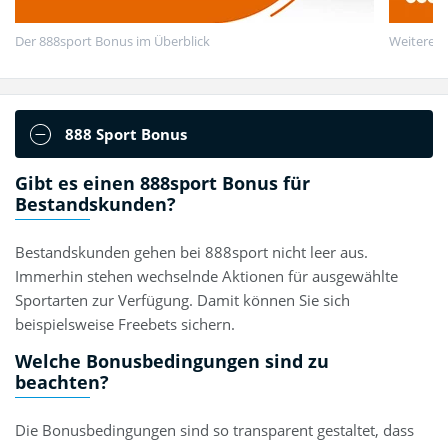
Der 888sport Bonus im Überblick
Weitere 8
888 Sport Bonus
Gibt es einen 888sport Bonus für
Bestandskunden?
Bestandskunden gehen bei 888sport nicht leer aus.
Immerhin stehen wechselnde Aktionen für ausgewählte
Sportarten zur Verfügung. Damit können Sie sich
beispielsweise Freebets sichern.
Welche Bonusbedingungen sind zu
beachten?
Die Bonusbedingungen sind so transparent gestaltet, dass