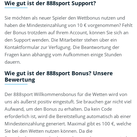
Wie gut ist der 888sport Support?
Sie möchten als neuer Spieler den Wettbonus nutzen und
haben die Mindesteinzahlung von 10 € vorgenommen? Fehlt
der Bonus trotzdem auf Ihrem Account, können Sie sich an
den Support wenden. Die Mitarbeiter stehen über ein
Kontaktformular zur Verfügung. Die Beantwortung der
Fragen kann abhängig vom Aufkommen einige Stunden
dauern.
Wie gut ist der 888sport Bonus? Unsere
Bewertung
Der 888sport Willkommensbonus für die Wetten wird von
uns als äußerst positiv eingestuft. Sie brauchen gar nicht viel
Aufwand, um den Bonus zu erhalten. Da kein Code
erforderlich ist, wird die Bereitstellung automatisch ab einer
Mindesteinzahlung generiert. Maximal gibt es 100 €, welche
Sie bei den Wetten nutzen können. Da die