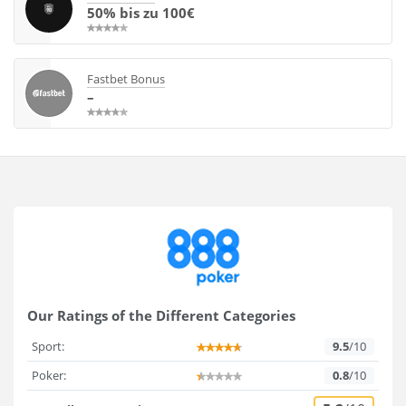
50% bis zu 100€
Fastbet Bonus
–
Our Ratings of the Different Categories
Sport:
9.5
/10
Poker:
0.8
/10