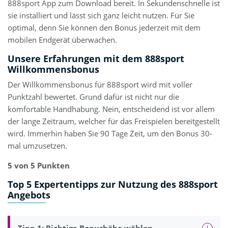
888sport App zum Download bereit. In Sekundenschnelle ist
sie installiert und lässt sich ganz leicht nutzen. Für Sie
optimal, denn Sie können den Bonus jederzeit mit dem
mobilen Endgerät überwachen.
Unsere Erfahrungen mit dem 888sport
Willkommensbonus
Der Willkommensbonus für 888sport wird mit voller
Punktzahl bewertet. Grund dafür ist nicht nur die
komfortable Handhabung. Nein, entscheidend ist vor allem
der lange Zeitraum, welcher für das Freispielen bereitgestellt
wird. Immerhin haben Sie 90 Tage Zeit, um den Bonus 30-
mal umzusetzen.
5 von 5 Punkten
Top 5 Expertentipps zur Nutzung des 888sport
Angebots