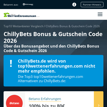
Bekannt aus:
Partner-Hinweis
Unsere Redaktion
Top10 Wettanbieter Vergleich
/
ChillyBets Bonus & Gutschein Code 2026
ChillyBets Bonus & Gutschein Code
2026
Über das Bonusangebot und den ChillyBets Bonus
Code & Gutschein 2026
ChillyBets.de wird von
top10wettenerfahrungen.com nicht
mehr empfohlen.
Die Top3 top10wettenerfahrungen.com
Alternativen zu ChillyBets.de:
Betano Erfahrungen
100% bis zu 80€