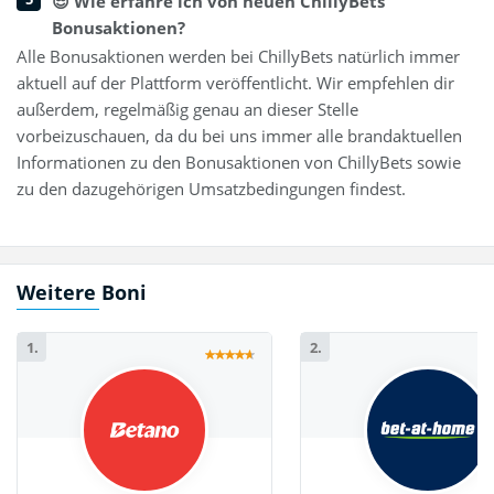
😎 Wie erfahre ich von neuen ChillyBets
Bonusaktionen?
Alle Bonusaktionen werden bei ChillyBets natürlich immer
aktuell auf der Plattform veröffentlicht. Wir empfehlen dir
außerdem, regelmäßig genau an dieser Stelle
vorbeizuschauen, da du bei uns immer alle brandaktuellen
Informationen zu den Bonusaktionen von ChillyBets sowie
zu den dazugehörigen Umsatzbedingungen findest.
Weitere Boni
1.
2.