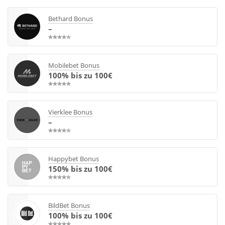
Bethard Bonus
–
Mobilebet Bonus
100% bis zu 100€
Vierklee Bonus
–
Happybet Bonus
150% bis zu 100€
BildBet Bonus
100% bis zu 100€