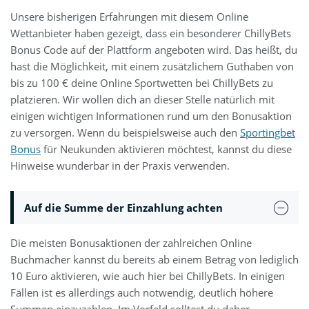
Unsere bisherigen Erfahrungen mit diesem Online
Wettanbieter haben gezeigt, dass ein besonderer ChillyBets
Bonus Code auf der Plattform angeboten wird. Das heißt, du
hast die Möglichkeit, mit einem zusätzlichem Guthaben von
bis zu 100 € deine Online Sportwetten bei ChillyBets zu
platzieren. Wir wollen dich an dieser Stelle natürlich mit
einigen wichtigen Informationen rund um den Bonusaktion
zu versorgen. Wenn du beispielsweise auch den
Sportingbet
Bonus
für Neukunden aktivieren möchtest, kannst du diese
Hinweise wunderbar in der Praxis verwenden.
Auf die Summe der Einzahlung achten
Die meisten Bonusaktionen der zahlreichen Online
Buchmacher kannst du bereits ab einem Betrag von lediglich
10 Euro aktivieren, wie auch hier bei ChillyBets. In einigen
Fällen ist es allerdings auch notwendig, deutlich höhere