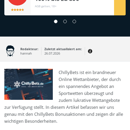
AGB gelten, 18+
Redakteur:
Zuletzt aktualisiert am:
hannah
26.07.2026
Thema:
ChillyBets.de Bonus
ChillyBets ist ein brandneuer
Online Wettanbieter, der durch
ein spannendes Angebot an
Sportwetten überzeugt und
zudem lukrative Wettangebote
zur Verfügung stellt. In diesem Artikel befassen wir uns
genau mit den ChillyBets Bonusaktionen und zeigen dir alle
wichtigen Besonderheiten.