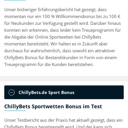
Unser bisheriger Erfahrungsbericht hat gezeigt, dass
momentan nur ein 100 % Willkommensbonus bis zu 100 €
für Neukunden zur Verfügung gestellt wird. Darüber hinaus
konnten wir erkennen, dass leider kein Treueprogramm für
die Abgabe der Online Sportwetten bei ChillyBets
momentan bereitsteht. Wir halten es in Zukunft aber
durchaus für wahrscheinlich, dass sowohl ein attraktiver
ChillyBets Bonus für Bestandskunden in Form von einem
Treueprogramm für die Kunden bereitstehen.
ChillyBets.de Sport Bonus
ChillyBets Sportwetten Bonus im Test
Unser Testbericht aus der Praxis hat aktuell gezeigt, dass ein
ChillyBets Bonus bereitgestellt wird. Und der kann sich