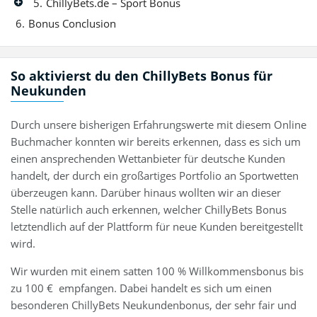
ChillyBets.de – Sport Bonus
Bonus Conclusion
So aktivierst du den ChillyBets Bonus für
Neukunden
Durch unsere bisherigen Erfahrungswerte mit diesem Online
Buchmacher konnten wir bereits erkennen, dass es sich um
einen ansprechenden Wettanbieter für deutsche Kunden
handelt, der durch ein großartiges Portfolio an Sportwetten
überzeugen kann. Darüber hinaus wollten wir an dieser
Stelle natürlich auch erkennen, welcher ChillyBets Bonus
letztendlich auf der Plattform für neue Kunden bereitgestellt
wird.
Wir wurden mit einem satten 100 % Willkommensbonus bis
zu 100 € empfangen. Dabei handelt es sich um einen
besonderen ChillyBets Neukundenbonus, der sehr fair und