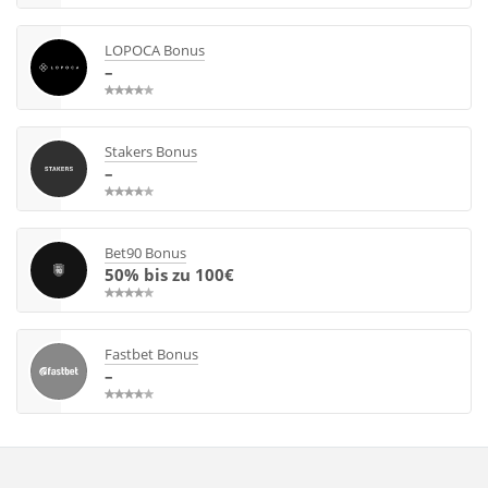
LOPOCA Bonus
–
Stakers Bonus
–
Bet90 Bonus
50% bis zu 100€
Fastbet Bonus
–