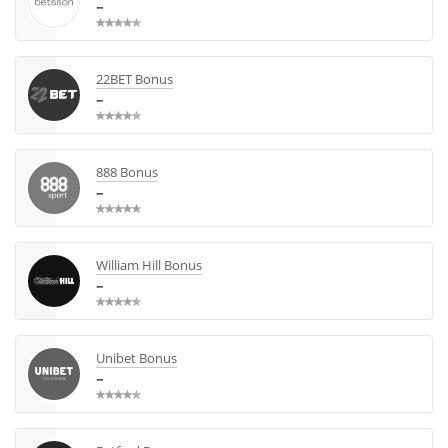
–
22BET Bonus
–
888 Bonus
–
William Hill Bonus
–
Unibet Bonus
–