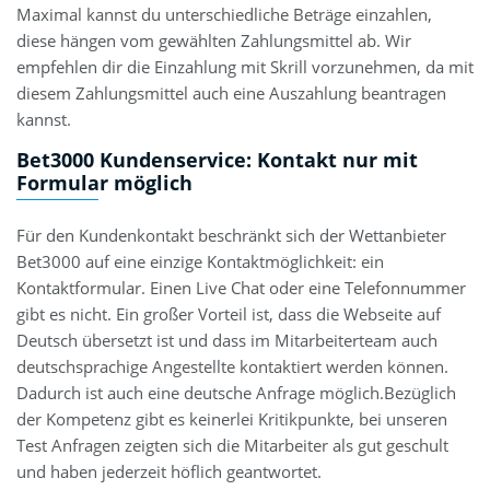
Maximal kannst du unterschiedliche Beträge einzahlen,
diese hängen vom gewählten Zahlungsmittel ab. Wir
empfehlen dir die Einzahlung mit Skrill vorzunehmen, da mit
diesem Zahlungsmittel auch eine Auszahlung beantragen
kannst.
Bet3000 Kundenservice: Kontakt nur mit
Formular möglich
Für den Kundenkontakt beschränkt sich der Wettanbieter
Bet3000 auf eine einzige Kontaktmöglichkeit: ein
Kontaktformular. Einen Live Chat oder eine Telefonnummer
gibt es nicht. Ein großer Vorteil ist, dass die Webseite auf
Deutsch übersetzt ist und dass im Mitarbeiterteam auch
deutschsprachige Angestellte kontaktiert werden können.
Dadurch ist auch eine deutsche Anfrage möglich.Bezüglich
der Kompetenz gibt es keinerlei Kritikpunkte, bei unseren
Test Anfragen zeigten sich die Mitarbeiter als gut geschult
und haben jederzeit höflich geantwortet.