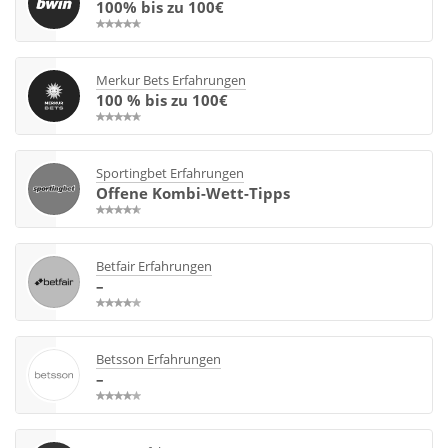
100% bis zu 100€
Merkur Bets Erfahrungen
100 % bis zu 100€
Sportingbet Erfahrungen
Offene Kombi-Wett-Tipps
Betfair Erfahrungen
–
Betsson Erfahrungen
–