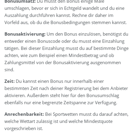
Bonusumsatz:
Du musst den Bonus einige Male
umschlagen, bevor er sich in Echtgeld wandelt und du eine
Auszahlung durchführen kannst. Rechne dir daher im
Vorfeld aus, ob du die Bonusbedingungen stemmen kannst.
Bonusaktivierung:
Um den Bonus einzulösen, benötigst du
entweder einen Bonuscode oder du musst eine Einzahlung
tätigen. Bei dieser Einzahlung musst du auf bestimmte Dinge
achten, wie zum Beispiel einen Mindestbetrag und ob
Zahlungsmittel von der Bonusaktivierung ausgenommen
sind.
Zeit:
Du kannst einen Bonus nur innerhalb einer
bestimmten Zeit nach deiner Registrierung bei dem Anbieter
aktivieren. Außerdem steht hier für den Bonusumschlag
ebenfalls nur eine begrenzte Zeitspanne zur Verfügung.
Anrechenbarkeit:
Bei Sportwetten musst du darauf achten,
welche Wettart zulässig ist und welche Mindestquote
vorgeschrieben ist.