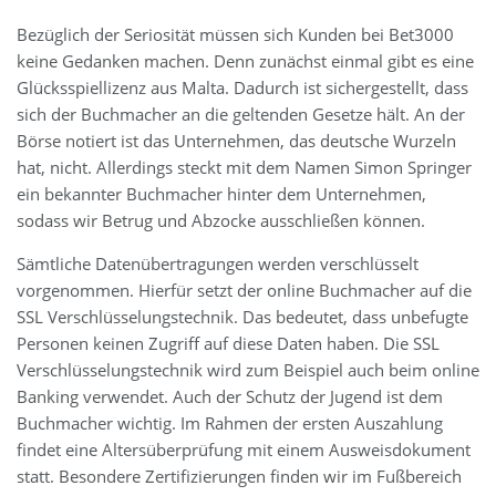
Bezüglich der Seriosität müssen sich Kunden bei Bet3000
keine Gedanken machen. Denn zunächst einmal gibt es eine
Glücksspiellizenz aus Malta. Dadurch ist sichergestellt, dass
sich der Buchmacher an die geltenden Gesetze hält. An der
Börse notiert ist das Unternehmen, das deutsche Wurzeln
hat, nicht. Allerdings steckt mit dem Namen Simon Springer
ein bekannter Buchmacher hinter dem Unternehmen,
sodass wir Betrug und Abzocke ausschließen können.
Sämtliche Datenübertragungen werden verschlüsselt
vorgenommen. Hierfür setzt der online Buchmacher auf die
SSL Verschlüsselungstechnik. Das bedeutet, dass unbefugte
Personen keinen Zugriff auf diese Daten haben. Die SSL
Verschlüsselungstechnik wird zum Beispiel auch beim online
Banking verwendet. Auch der Schutz der Jugend ist dem
Buchmacher wichtig. Im Rahmen der ersten Auszahlung
findet eine Altersüberprüfung mit einem Ausweisdokument
statt. Besondere Zertifizierungen finden wir im Fußbereich