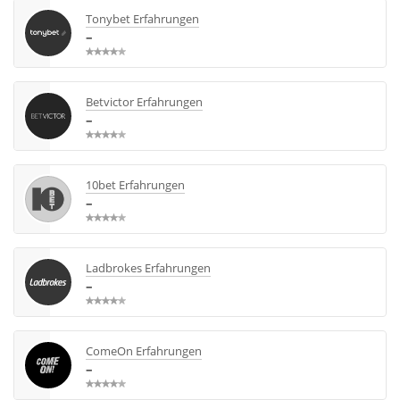
Tonybet Erfahrungen
–
Betvictor Erfahrungen
–
10bet Erfahrungen
–
Ladbrokes Erfahrungen
–
ComeOn Erfahrungen
–