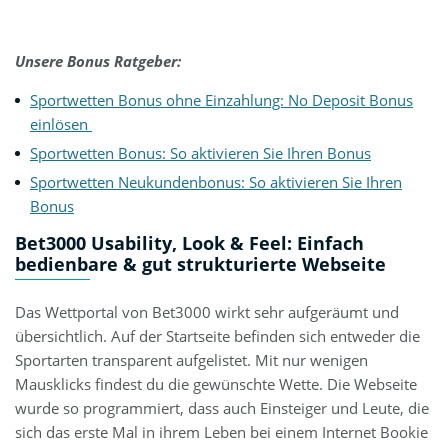
Unsere Bonus Ratgeber:
Sportwetten Bonus ohne Einzahlung: No Deposit Bonus
einlösen
Sportwetten Bonus: So aktivieren Sie Ihren Bonus
Sportwetten Neukundenbonus: So aktivieren Sie Ihren
Bonus
Bet3000 Usability, Look & Feel: Einfach
bedienbare & gut strukturierte Webseite
Das Wettportal von Bet3000 wirkt sehr aufgeräumt und
übersichtlich. Auf der Startseite befinden sich entweder die
Sportarten transparent aufgelistet. Mit nur wenigen
Mausklicks findest du die gewünschte Wette. Die Webseite
wurde so programmiert, dass auch Einsteiger und Leute, die
sich das erste Mal in ihrem Leben bei einem Internet Bookie