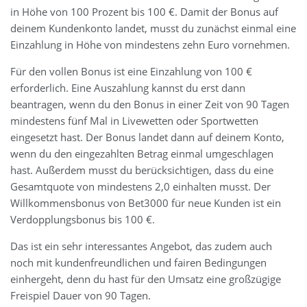
in Höhe von 100 Prozent bis 100 €. Damit der Bonus auf
deinem Kundenkonto landet, musst du zunächst einmal eine
Einzahlung in Höhe von mindestens zehn Euro vornehmen.
Für den vollen Bonus ist eine Einzahlung von 100 €
erforderlich. Eine Auszahlung kannst du erst dann
beantragen, wenn du den Bonus in einer Zeit von 90 Tagen
mindestens fünf Mal in Livewetten oder Sportwetten
eingesetzt hast. Der Bonus landet dann auf deinem Konto,
wenn du den eingezahlten Betrag einmal umgeschlagen
hast. Außerdem musst du berücksichtigen, dass du eine
Gesamtquote von mindestens 2,0 einhalten musst. Der
Willkommensbonus von Bet3000 für neue Kunden ist ein
Verdopplungsbonus bis 100 €.
Das ist ein sehr interessantes Angebot, das zudem auch
noch mit kundenfreundlichen und fairen Bedingungen
einhergeht, denn du hast für den Umsatz eine großzügige
Freispiel Dauer von 90 Tagen.