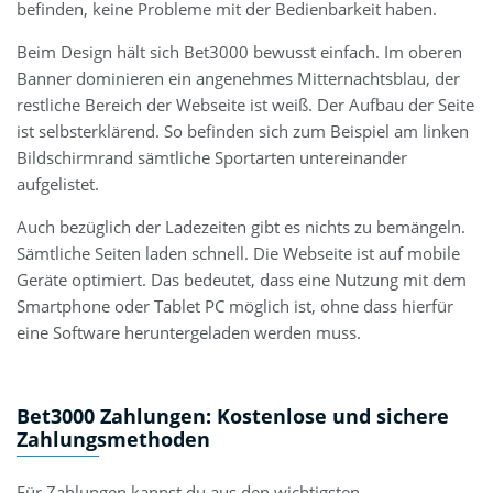
befinden, keine Probleme mit der Bedienbarkeit haben.
Beim Design hält sich Bet3000 bewusst einfach. Im oberen
Banner dominieren ein angenehmes Mitternachtsblau, der
restliche Bereich der Webseite ist weiß. Der Aufbau der Seite
ist selbsterklärend. So befinden sich zum Beispiel am linken
Bildschirmrand sämtliche Sportarten untereinander
aufgelistet.
Auch bezüglich der Ladezeiten gibt es nichts zu bemängeln.
Sämtliche Seiten laden schnell. Die Webseite ist auf mobile
Geräte optimiert. Das bedeutet, dass eine Nutzung mit dem
Smartphone oder Tablet PC möglich ist, ohne dass hierfür
eine Software heruntergeladen werden muss.
Bet3000 Zahlungen: Kostenlose und sichere
Zahlungsmethoden
Für Zahlungen kannst du aus den wichtigsten