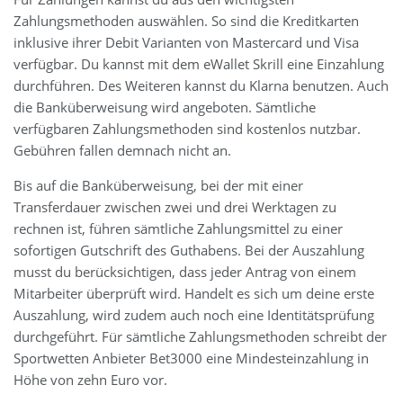
Zahlungsmethoden auswählen. So sind die Kreditkarten
inklusive ihrer Debit Varianten von Mastercard und Visa
verfügbar. Du kannst mit dem eWallet Skrill eine Einzahlung
durchführen. Des Weiteren kannst du Klarna benutzen. Auch
die Banküberweisung wird angeboten. Sämtliche
verfügbaren Zahlungsmethoden sind kostenlos nutzbar.
Gebühren fallen demnach nicht an.
Bis auf die Banküberweisung, bei der mit einer
Transferdauer zwischen zwei und drei Werktagen zu
rechnen ist, führen sämtliche Zahlungsmittel zu einer
sofortigen Gutschrift des Guthabens. Bei der Auszahlung
musst du berücksichtigen, dass jeder Antrag von einem
Mitarbeiter überprüft wird. Handelt es sich um deine erste
Auszahlung, wird zudem auch noch eine Identitätsprüfung
durchgeführt. Für sämtliche Zahlungsmethoden schreibt der
Sportwetten Anbieter Bet3000 eine Mindesteinzahlung in
Höhe von zehn Euro vor.