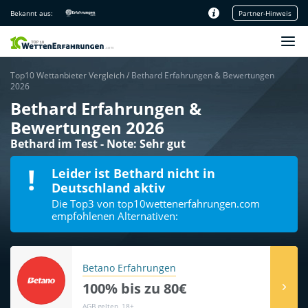
Bekannt aus:
Partner-Hinweis
Unsere Redaktion
Top10 Wettanbieter Vergleich
/
Bethard Erfahrungen & Bewertungen
2026
Bethard Erfahrungen &
Bewertungen 2026
Bethard im Test - Note: Sehr gut
Leider ist Bethard nicht in
Deutschland aktiv
Die Top3 von top10wettenerfahrungen.com
empfohlenen Alternativen:
Betano Erfahrungen
100% bis zu 80€
AGB gelten, 18+