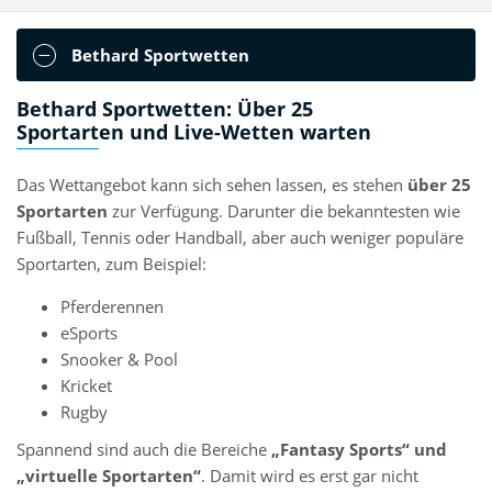
Bethard Sportwetten
Bethard Sportwetten: Über 25
Sportarten und Live-Wetten warten
Das Wettangebot kann sich sehen lassen, es stehen
über 25
Sportarten
zur Verfügung. Darunter die bekanntesten wie
Fußball, Tennis oder Handball, aber auch weniger populäre
Sportarten, zum Beispiel:
Pferderennen
eSports
Snooker & Pool
Kricket
Rugby
Spannend sind auch die Bereiche
„Fantasy Sports“ und
„virtuelle Sportarten“
. Damit wird es erst gar nicht