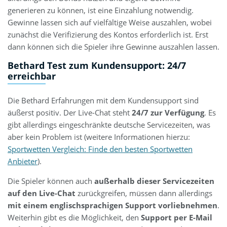
generieren zu können, ist eine Einzahlung notwendig.
Gewinne lassen sich auf vielfältige Weise auszahlen, wobei
zunächst die Verifizierung des Kontos erforderlich ist. Erst
dann können sich die Spieler ihre Gewinne auszahlen lassen.
Bethard Test zum Kundensupport: 24/7
erreichbar
Die Bethard Erfahrungen mit dem Kundensupport sind
äußerst positiv. Der Live-Chat steht
24/7 zur Verfügung
. Es
gibt allerdings eingeschränkte deutsche Servicezeiten, was
aber kein Problem ist (weitere Informationen hierzu:
Sportwetten Vergleich: Finde den besten Sportwetten
Anbieter
).
Die Spieler können auch
außerhalb dieser Servicezeiten
auf den Live-Chat
zurückgreifen, müssen dann allerdings
mit einem englischsprachigen Support vorliebnehmen
.
Weiterhin gibt es die Möglichkeit, den
Support per E-Mail