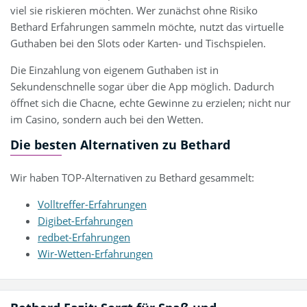
viel sie riskieren möchten. Wer zunächst ohne Risiko
Bethard Erfahrungen sammeln möchte, nutzt das virtuelle
Guthaben bei den Slots oder Karten- und Tischspielen.
Die Einzahlung von eigenem Guthaben ist in
Sekundenschnelle sogar über die App möglich. Dadurch
öffnet sich die Chacne, echte Gewinne zu erzielen; nicht nur
im Casino, sondern auch bei den Wetten.
Die besten Alternativen zu Bethard
Wir haben TOP-Alternativen zu Bethard gesammelt:
Volltreffer-Erfahrungen
Digibet-Erfahrungen
redbet-Erfahrungen
Wir-Wetten-Erfahrungen