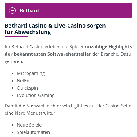
Bethard
Bethard Casino & Live-Casino sorgen
für Abwechslung
Im Bethard Casino erleben die Spieler
unzählige Highlights
der bekanntesten Softwarehersteller
der Branche. Dazu
gehören:
Microgaming
NetEnt
Quickspin
Evolution Gaming
Damit die Auswahl leichter wird, gibt es auf der Casino-Seite
eine klare Menüstruktur:
Neue Spiele
Spielautomaten