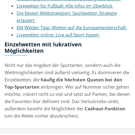
Livewetten für Fußball: Alle Infos im Überblick
Die besten Wettstrategien: Sportwetten Strategie
erläutert
EM Wetten Tipp: Wetten auf die Europameisterschaft
Livewetten online: Live auf Sport tippen
Einzelwetten mit lukrativen
Möglichkeiten
Nicht nur das Angebot der Sportarten, sondern auch die
Wettmöglichkeiten sind äußerst vielseitig. Es dominieren die
Einzelwetten, die
häufig die höchsten Quoten bei den
Top-Sportarten
einbringen. Wer auf Nummer sicher gehen
möchte, riskiert nicht zu viel und setzt auf Partien, bei denen
die Favoriten klar definiert sind. Das Verlustrisiko sinkt;
außerdem besteht die Möglichkeit der
Cashout-Funktion
(um die Wette vorher abzubrechen).