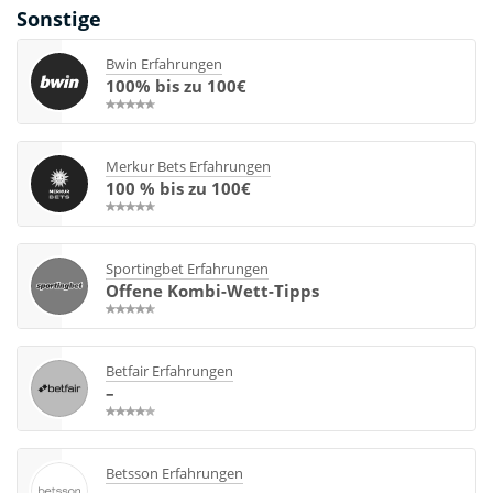
Sonstige
Bwin Erfahrungen
100% bis zu 100€
Merkur Bets Erfahrungen
100 % bis zu 100€
Sportingbet Erfahrungen
Offene Kombi-Wett-Tipps
Betfair Erfahrungen
–
Betsson Erfahrungen