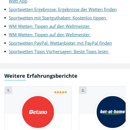
Wett App
Sportwetten Ergebnisse: Ergebnisse der Wetten finden
Sportwetten mit Startguthaben: Kostenlos tippen
WM Wetten: Tippen auf den Weltmeister
WM Wetten: Tippen auf den Weltmeister
Sportwetten PayPal: Wettanbieter mit PayPal finden
Sportwetten Tipps Vorhersagen: Beste Tipps lesen
Weitere Erfahrungsberichte
1.
2.