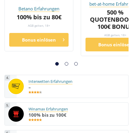
bet-at-home Erfahru
Betano Erfahrungen
500 %
100% bis zu 80€
QUOTENBOOST
100€ BONUS
AGB gelten, 18+
AGB gelten, 18+
Bonus einlösen
Bonus einlösen
4.
Interwetten Erfahrungen
–
5.
Winamax Erfahrungen
100% bis zu 100€
6.