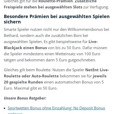
Gleiches gilt für die
Roulette-Prämien
.
Zusätzliche
Freispiele
stehen bei ausgewählten Slots
zur Verfügung.
Besondere Prämien bei ausgewählten Spielen
sichern
Smarte Spieler nutzen nicht nur den Willkommensbonus bei
Bethard, sondern auch die zusätzlichen Boni bei
ausgewählten Spielen. Es gibt beispielsweise für
Live-
Blackjack einen Bonus
von bis zu 50 Euro. Dafür müssen
die Spieler mindestens einen Wetteinsatz von 100 Euro
tätigen und bekommen dann 5 Euro gutgeschrieben.
Gleiches gilt beim Roulette. Nutzen die Spieler
NetEnt Live-
Roulette oder Auto-Roulette
bekommen sie für
jeweils
20 gespielte Runden
einen automatischen Bonus von 5
Euro. Maximal gibt es 50 Euro.
Unsere Bonus Ratgeber:
Sportwetten Bonus ohne Einzahlung: No Deposit Bonus