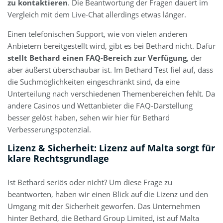
zu kontaktieren
. Die Beantwortung der Fragen dauert im
Vergleich mit dem Live-Chat allerdings etwas länger.
Einen telefonischen Support, wie von vielen anderen
Anbietern bereitgestellt wird, gibt es bei Bethard nicht. Dafür
stellt Bethard einen FAQ-Bereich zur Verfügung
, der
aber äußerst überschaubar ist. Im Bethard Test fiel auf, dass
die Suchmöglichkeiten eingeschränkt sind, da eine
Unterteilung nach verschiedenen Themenbereichen fehlt. Da
andere Casinos und Wettanbieter die FAQ-Darstellung
besser gelöst haben, sehen wir hier für Bethard
Verbesserungspotenzial.
Lizenz & Sicherheit: Lizenz auf Malta sorgt für
klare Rechtsgrundlage
Ist Bethard seriös oder nicht? Um diese Frage zu
beantworten, haben wir einen Blick auf die Lizenz und den
Umgang mit der Sicherheit geworfen. Das Unternehmen
hinter Bethard, die Bethard Group Limited, ist auf Malta