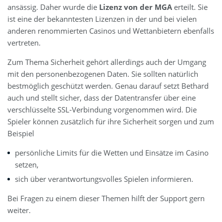
ansässig. Daher wurde die
Lizenz von der MGA
erteilt. Sie
ist eine der bekanntesten Lizenzen in der und bei vielen
anderen renommierten Casinos und Wettanbietern ebenfalls
vertreten.
Zum Thema Sicherheit gehört allerdings auch der Umgang
mit den personenbezogenen Daten. Sie sollten natürlich
bestmöglich geschützt werden. Genau darauf setzt Bethard
auch und stellt sicher, dass der Datentransfer über eine
verschlüsselte SSL-Verbindung vorgenommen wird. Die
Spieler können zusätzlich für ihre Sicherheit sorgen und zum
Beispiel
persönliche Limits für die Wetten und Einsätze im Casino
setzen,
sich über verantwortungsvolles Spielen informieren.
Bei Fragen zu einem dieser Themen hilft der Support gern
weiter.