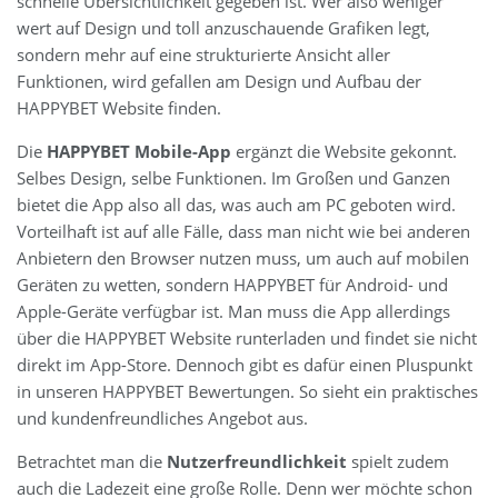
schnelle Übersichtlichkeit gegeben ist. Wer also weniger
wert auf Design und toll anzuschauende Grafiken legt,
sondern mehr auf eine strukturierte Ansicht aller
Funktionen, wird gefallen am Design und Aufbau der
HAPPYBET Website finden.
Die
HAPPYBET Mobile-App
ergänzt die Website gekonnt.
Selbes Design, selbe Funktionen. Im Großen und Ganzen
bietet die App also all das, was auch am PC geboten wird.
Vorteilhaft ist auf alle Fälle, dass man nicht wie bei anderen
Anbietern den Browser nutzen muss, um auch auf mobilen
Geräten zu wetten, sondern HAPPYBET für Android- und
Apple-Geräte verfügbar ist. Man muss die App allerdings
über die HAPPYBET Website runterladen und findet sie nicht
direkt im App-Store. Dennoch gibt es dafür einen Pluspunkt
in unseren HAPPYBET Bewertungen. So sieht ein praktisches
und kundenfreundliches Angebot aus.
Betrachtet man die
Nutzerfreundlichkeit
spielt zudem
auch die Ladezeit eine große Rolle. Denn wer möchte schon