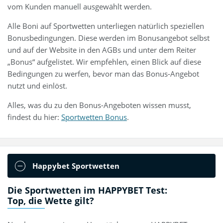
vom Kunden manuell ausgewählt werden.
Alle Boni auf Sportwetten unterliegen natürlich speziellen
Bonusbedingungen. Diese werden im Bonusangebot selbst
und auf der Website in den AGBs und unter dem Reiter
„Bonus“ aufgelistet. Wir empfehlen, einen Blick auf diese
Bedingungen zu werfen, bevor man das Bonus-Angebot
nutzt und einlöst.
Alles, was du zu den Bonus-Angeboten wissen musst,
findest du hier:
Sportwetten Bonus
.
Happybet Sportwetten
Die Sportwetten im HAPPYBET Test:
Top, die Wette gilt?