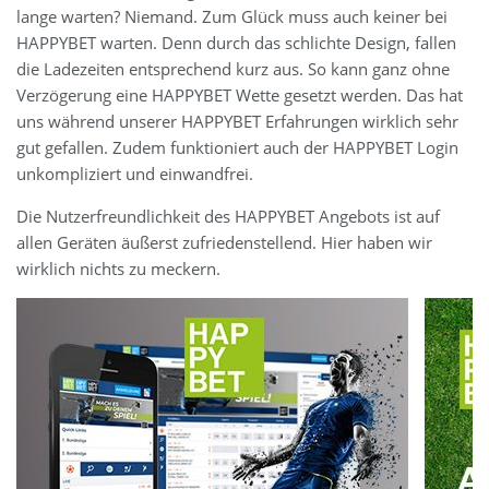
lange warten? Niemand. Zum Glück muss auch keiner bei
HAPPYBET warten. Denn durch das schlichte Design, fallen
die Ladezeiten entsprechend kurz aus. So kann ganz ohne
Verzögerung eine HAPPYBET Wette gesetzt werden. Das hat
uns während unserer HAPPYBET Erfahrungen wirklich sehr
gut gefallen. Zudem funktioniert auch der HAPPYBET Login
unkompliziert und einwandfrei.
Die Nutzerfreundlichkeit des HAPPYBET Angebots ist auf
allen Geräten äußerst zufriedenstellend. Hier haben wir
wirklich nichts zu meckern.