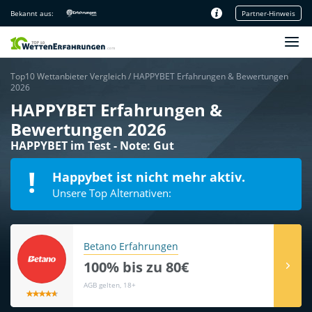
Bekannt aus:
Partner-Hinweis
Unsere Redaktion
Top10 Wettanbieter Vergleich
/
HAPPYBET Erfahrungen & Bewertungen
2026
HAPPYBET Erfahrungen &
Bewertungen 2026
HAPPYBET im Test - Note: Gut
Happybet ist nicht mehr aktiv.
Unsere Top Alternativen:
Betano Erfahrungen
100% bis zu 80€
AGB gelten, 18+