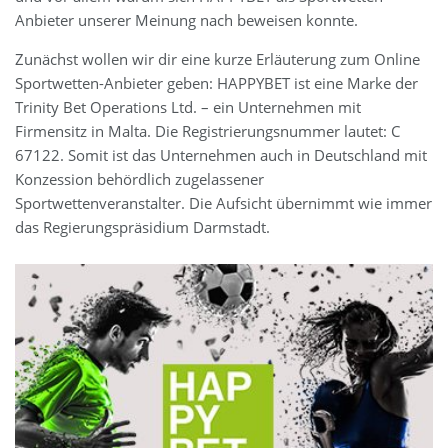
Anbieter unserer Meinung nach beweisen konnte.
Zunächst wollen wir dir eine kurze Erläuterung zum Online
Sportwetten-Anbieter geben: HAPPYBET ist eine Marke der
Trinity Bet Operations Ltd. – ein Unternehmen mit
Firmensitz in Malta. Die Registrierungsnummer lautet: C
67122. Somit ist das Unternehmen auch in Deutschland mit
Konzession behördlich zugelassener
Sportwettenveranstalter. Die Aufsicht übernimmt wie immer
das Regierungspräsidium Darmstadt.