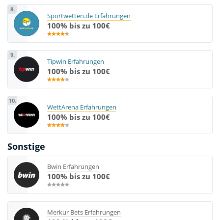
8.
Sportwetten.de Erfahrungen
100% bis zu 100€
9.
Tipwin Erfahrungen
100% bis zu 100€
10.
WettArena Erfahrungen
100% bis zu 100€
Sonstige
Bwin Erfahrungen
100% bis zu 100€
Merkur Bets Erfahrungen