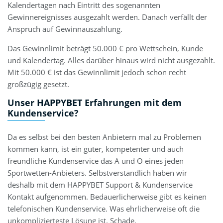
Kalendertagen nach Eintritt des sogenannten
Gewinnereignisses ausgezahlt werden. Danach verfällt der
Anspruch auf Gewinnauszahlung.
Das Gewinnlimit beträgt 50.000 € pro Wettschein, Kunde
und Kalendertag. Alles darüber hinaus wird nicht ausgezahlt.
Mit 50.000 € ist das Gewinnlimit jedoch schon recht
großzügig gesetzt.
Unser HAPPYBET Erfahrungen mit dem
Kundenservice?
Da es selbst bei den besten Anbietern mal zu Problemen
kommen kann, ist ein guter, kompetenter und auch
freundliche Kundenservice das A und O eines jeden
Sportwetten-Anbieters. Selbstverständlich haben wir
deshalb mit dem HAPPYBET Support & Kundenservice
Kontakt aufgenommen. Bedauerlicherweise gibt es keinen
telefonischen Kundenservice. Was ehrlicherweise oft die
unkomplizierteste Lösung ist. Schade.