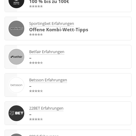
100 % bis zu 100€
Sportingbet Erfahrungen
Offene Kombi-Wett-Tipps
Betfair Erfahrungen
–
Betsson Erfahrungen
–
22BET Erfahrungen
–