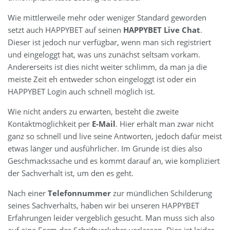
Wie mittlerweile mehr oder weniger Standard geworden
setzt auch HAPPYBET auf seinen
HAPPYBET Live Chat
.
Dieser ist jedoch nur verfügbar, wenn man sich registriert
und eingeloggt hat, was uns zunächst seltsam vorkam.
Andererseits ist dies nicht weiter schlimm, da man ja die
meiste Zeit eh entweder schon eingeloggt ist oder ein
HAPPYBET Login auch schnell möglich ist.
Wie nicht anders zu erwarten, besteht die zweite
Kontaktmöglichkeit per
E-Mail
. Hier erhält man zwar nicht
ganz so schnell und live seine Antworten, jedoch dafür meist
etwas länger und ausführlicher. Im Grunde ist dies also
Geschmackssache und es kommt darauf an, wie kompliziert
der Sachverhalt ist, um den es geht.
Nach einer
Telefonnummer
zur mündlichen Schilderung
seines Sachverhalts, haben wir bei unseren HAPPYBET
Erfahrungen leider vergeblich gesucht. Man muss sich also