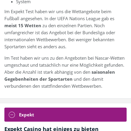
System
Im Expekt Test haben wir uns die Wettangebote beim
Fußball angesehen. In der UEFA Nations League gab es
meist 15 Wetten
zu den einzelnen Partien. Noch
umfangreicher ist das Angebot bei der Bundesliga oder
internationalen Wettbewerben. Bei weniger bekannten
Sportarten sieht es anders aus.
Im Test haben wir uns zu den Angeboten bei Nascar-Wetten
umgeschaut und tatsächlich nur eine Möglichkeit gefunden.
Aber die Anzahl ist stark abhängig von den
saisonalen
Gegebenheiten der Sportarten
und den damit
verbundenen den stattfindenden Wettbewerben.
Expekt
Expekt Casino hat einiges zu bieten