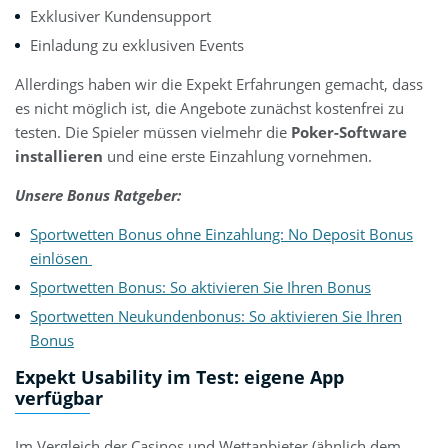
Exklusiver Kundensupport
Einladung zu exklusiven Events
Allerdings haben wir die Expekt Erfahrungen gemacht, dass
es nicht möglich ist, die Angebote zunächst kostenfrei zu
testen. Die Spieler müssen vielmehr die
Poker-Software
installieren
und eine erste Einzahlung vornehmen.
Unsere Bonus Ratgeber:
Sportwetten Bonus ohne Einzahlung: No Deposit Bonus
einlösen
Sportwetten Bonus: So aktivieren Sie Ihren Bonus
Sportwetten Neukundenbonus: So aktivieren Sie Ihren
Bonus
Expekt Usability im Test: eigene App
verfügbar
Im Vergleich der Casinos und Wettanbieter (ähnlich dem