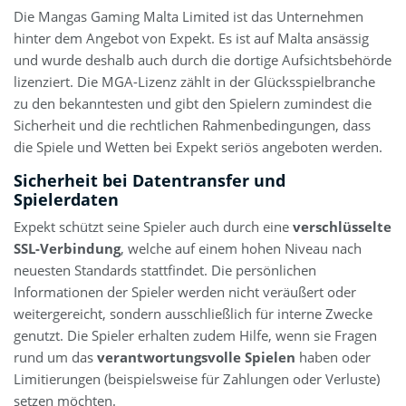
Die Mangas Gaming Malta Limited ist das Unternehmen
hinter dem Angebot von Expekt. Es ist auf Malta ansässig
und wurde deshalb auch durch die dortige Aufsichtsbehörde
lizenziert. Die MGA-Lizenz zählt in der Glücksspielbranche
zu den bekanntesten und gibt den Spielern zumindest die
Sicherheit und die rechtlichen Rahmenbedingungen, dass
die Spiele und Wetten bei Expekt seriös angeboten werden.
Sicherheit bei Datentransfer und
Spielerdaten
Expekt schützt seine Spieler auch durch eine
verschlüsselte
SSL-Verbindung
, welche auf einem hohen Niveau nach
neuesten Standards stattfindet. Die persönlichen
Informationen der Spieler werden nicht veräußert oder
weitergereicht, sondern ausschließlich für interne Zwecke
genutzt. Die Spieler erhalten zudem Hilfe, wenn sie Fragen
rund um das
verantwortungsvolle Spielen
haben oder
Limitierungen (beispielsweise für Zahlungen oder Verluste)
setzen möchten.