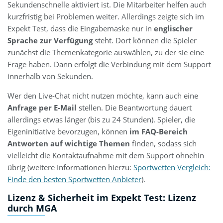
Sekundenschnelle aktiviert ist. Die Mitarbeiter helfen auch
kurzfristig bei Problemen weiter. Allerdings zeigte sich im
Expekt Test, dass die Eingabemaske nur in
englischer
Sprache zur Verfügung
steht. Dort können die Spieler
zunächst die Themenkategorie auswählen, zu der sie eine
Frage haben. Dann erfolgt die Verbindung mit dem Support
innerhalb von Sekunden.
Wer den Live-Chat nicht nutzen möchte, kann auch eine
Anfrage per E-Mail
stellen. Die Beantwortung dauert
allerdings etwas länger (bis zu 24 Stunden). Spieler, die
Eigeninitiative bevorzugen, können
im FAQ-Bereich
Antworten auf wichtige Themen
finden, sodass sich
vielleicht die Kontaktaufnahme mit dem Support ohnehin
übrig (weitere Informationen hierzu:
Sportwetten Vergleich:
Finde den besten Sportwetten Anbieter
).
Lizenz & Sicherheit im Expekt Test: Lizenz
durch MGA