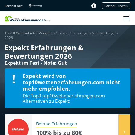
Bekannt aus:
Partner-Hinweis
Unsere Redaktion
Top10 Wettanbieter Vergleich
/
Expekt Erfahrungen & Bewertungen
2026
Expekt Erfahrungen &
Bewertungen 2026
Expekt im Test - Note: Gut
Expekt wird von
top10wettenerfahrungen.com nicht
mehr empfohlen.
Die Top3 top10wettenerfahrungen.com
Alternativen zu Expekt:
Betano Erfahrungen
100% bis zu 80€