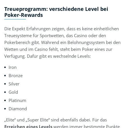
Treueprogramm: verschiedene Level bei
Poker-Rewards
Die Expekt Erfahrungen zeigen, dass es keine einheitlichen
Treuesysteme für Sportwetten, das Casino oder den
Pokerbereich gibt. Während ein Belohnungssystem bei den
Wetten und im Casino fehlt, steht beim Poker eines zur
Verfügung. Dafür gibt es wechselnde Levels:
Iron
Bronze
Silver
Gold
Platinum
Diamond
„Elite“ und „Super Elite“ sind ebenfalls dabei. Für das
Erreichen eines Levels
werden immer bestimmte Punkte