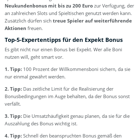
Neukundenbonus mit bis zu 200 Euro
zur Verfügung, der
an zahlreichen Slots und Spieltischen genutzt werden kann.
Zusätzlich dürfen sich
treue Spieler auf weiterführende
Aktionen
freuen.
Top-5-Expertentipps für den Expekt Bonus
Es gibt nicht nur einen Bonus bei Expekt. Wer alle Boni
nutzen will, geht smart vor.
1. Tipp:
100 Prozent der Willkommensboni sichern, da sie
nur einmal gewährt werden.
2. Tipp:
Das zeitliche Limit für die Realisierung der
Bonusbedingungen im Auge behalten, da der Bonus sonst
verfällt.
3. Tipp:
Die Umsatzhäufigkeit genau planen, da sie für die
Auszahlung des Bonus wichtig ist.
4. Tipp:
Schnell den beanspruchten Bonus gemäß den