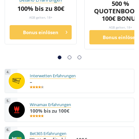
500 %
100% bis zu 80€
QUOTENBOOST
100€ BONUS
AGB gelten, 18+
AGB gelten, 18+
Bonus einlösen
Bonus einlösen
4.
Interwetten Erfahrungen
–
5.
Winamax Erfahrungen
100% bis zu 100€
6.
Bet365 Erfahrungen