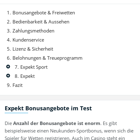
Bonusangebote & Freiwetten
Bedienbarkeit & Aussehen
Zahlungsmethoden
Kundenservice
Lizenz & Sicherheit
Belohnungen & Treueprogramm
Expekt Sport
Expekt
Fazit
Expekt Bonusangebote im Test
Die
Anzahl der Bonusangebote ist enorm
. Es gibt
beispielsweise einen Neukunden-Sportbonus, wenn sich die
Spieler für Wetten registrieren. Auch im Casino steht ein