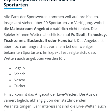
Sportarten
Alle Fans der Sportwetten kommen voll auf ihre Kosten.
Insgesamt stehen über 20 Sportarten zur Verfügung, wobei
die
Mainstream-Angebote
natürlich nicht fehlen. Die
Spieler können Wetten abschließen auf
Fußball, Eishockey,
Tischtennis, Basketball oder Handball
. Das Angebot ist
aber noch umfangreicher, vor allem bei den weniger
bekannten Sportarten. Im Expekt Test zeigte sich, dass
Wetten auch angeboten werden für:
Segeln
Schach
Nascar
Cricket
Hinzu kommt das Angebot der Live-Wetten. Die Auswahl
variiert täglich, abhängig von den stattfindenden
Veranstaltungen. Sehr interessant sind die Live-Wetten auch