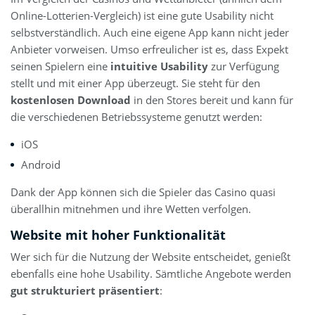
Online-Lotterien-Vergleich) ist eine gute Usability nicht
selbstverständlich. Auch eine eigene App kann nicht jeder
Anbieter vorweisen. Umso erfreulicher ist es, dass Expekt
seinen Spielern eine
intuitive Usability
zur Verfügung
stellt und mit einer App überzeugt. Sie steht für den
kostenlosen Download
in den Stores bereit und kann für
die verschiedenen Betriebssysteme genutzt werden:
iOS
Android
Dank der App können sich die Spieler das Casino quasi
überallhin mitnehmen und ihre Wetten verfolgen.
Website mit hoher Funktionalität
Wer sich für die Nutzung der Website entscheidet, genießt
ebenfalls eine hohe Usability. Sämtliche Angebote werden
gut strukturiert präsentiert
: