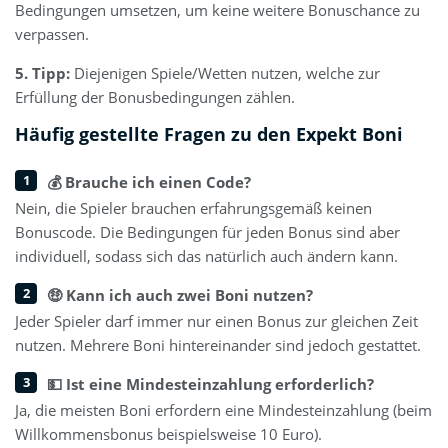
Bedingungen umsetzen, um keine weitere Bonuschance zu
verpassen.
5. Tipp:
Diejenigen Spiele/Wetten nutzen, welche zur
Erfüllung der Bonusbedingungen zählen.
Häufig gestellte Fragen zu den Expekt Boni
💰 Brauche ich einen Code?
Nein, die Spieler brauchen erfahrungsgemäß keinen
Bonuscode. Die Bedingungen für jeden Bonus sind aber
individuell, sodass sich das natürlich auch ändern kann.
🤑 Kann ich auch zwei Boni nutzen?
Jeder Spieler darf immer nur einen Bonus zur gleichen Zeit
nutzen. Mehrere Boni hintereinander sind jedoch gestattet.
💵 Ist eine Mindesteinzahlung erforderlich?
Ja, die meisten Boni erfordern eine Mindesteinzahlung (beim
Willkommensbonus beispielsweise 10 Euro).