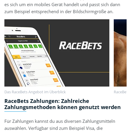
es sich um ein mobiles Gerät handelt und passt sich dann
zum Beispiel entsprechend in der Bildschirmgröße an.
Das RaceBets Angebot im Überblick
RaceBets.
RaceBets Zahlungen: Zahlreiche
Zahlungsmethoden können genutzt werden
Für Zahlungen kannst du aus diversen Zahlungsmitteln
auswählen. Verfügbar sind zum Beispiel Visa, die