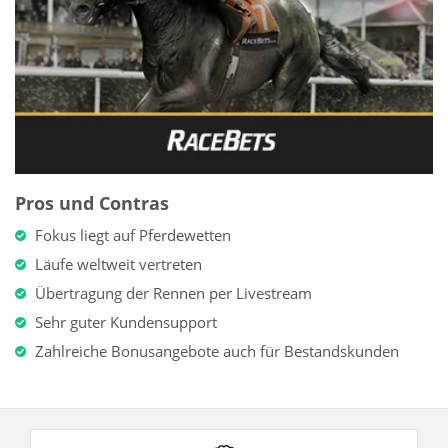
Pros und Contras
Fokus liegt auf Pferdewetten
Läufe weltweit vertreten
Übertragung der Rennen per Livestream
Sehr guter Kundensupport
Zahlreiche Bonusangebote auch für Bestandskunden