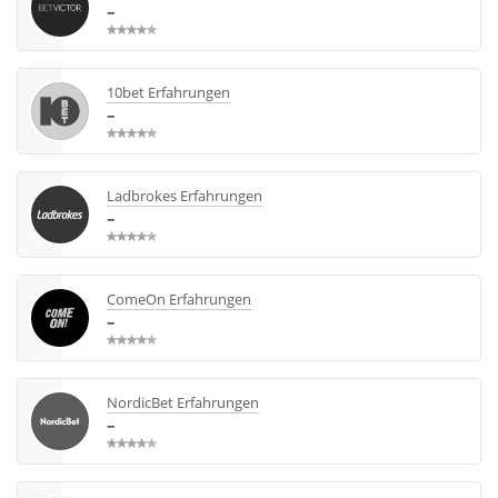
–
10bet Erfahrungen
–
Ladbrokes Erfahrungen
–
ComeOn Erfahrungen
–
NordicBet Erfahrungen
–