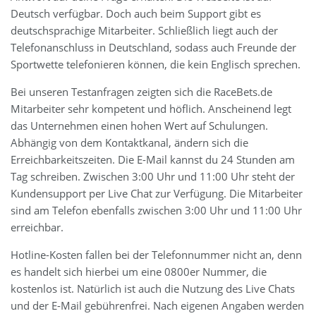
Deutsch verfügbar. Doch auch beim Support gibt es
deutschsprachige Mitarbeiter. Schließlich liegt auch der
Telefonanschluss in Deutschland, sodass auch Freunde der
Sportwette telefonieren können, die kein Englisch sprechen.
Bei unseren Testanfragen zeigten sich die RaceBets.de
Mitarbeiter sehr kompetent und höflich. Anscheinend legt
das Unternehmen einen hohen Wert auf Schulungen.
Abhängig von dem Kontaktkanal, ändern sich die
Erreichbarkeitszeiten. Die E-Mail kannst du 24 Stunden am
Tag schreiben. Zwischen 3:00 Uhr und 11:00 Uhr steht der
Kundensupport per Live Chat zur Verfügung. Die Mitarbeiter
sind am Telefon ebenfalls zwischen 3:00 Uhr und 11:00 Uhr
erreichbar.
Hotline-Kosten fallen bei der Telefonnummer nicht an, denn
es handelt sich hierbei um eine 0800er Nummer, die
kostenlos ist. Natürlich ist auch die Nutzung des Live Chats
und der E-Mail gebührenfrei. Nach eigenen Angaben werden