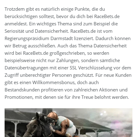
Trotzdem gibt es natürlich einige Punkte, die du
berücksichtigen solltest, bevor du dich bei RaceBets.de
anmeldest. Ein wichtiges Thema sind zum Beispiel die
Seriosität und Datensicherheit. RaceBets.de ist vom
Regierungspräsidium Darmstadt lizenziert. Dadurch können
wir Betrug ausschließen. Auch das Thema Datensicherheit
wird bei RaceBets.de großgeschrieben, so werden
beispielsweise nicht nur Zahlungen, sondern sämtliche
Datenübertragungen mit einer SSL Verschlüsselung vor dem
Zugriff unberechtigter Personen geschützt. Für neue Kunden
gibt es einen Willkommensbonus, doch auch
Bestandskunden profitieren von zahlreichen Aktionen und
Promotionen, mit denen sie für ihre Treue belohnt werden.