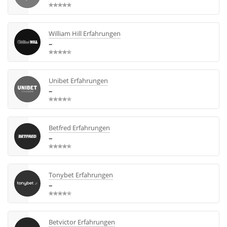
William Hill Erfahrungen
–
Unibet Erfahrungen
–
Betfred Erfahrungen
–
Tonybet Erfahrungen
–
Betvictor Erfahrungen