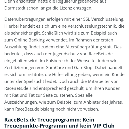
Denn ansonsten hätte die Regulierungsbehörde aus
Darmstadt schon längst die Lizenz entzogen.
Datenübertragungen erfolgen mit einer SSL Verschlüsselung.
Hierbei handelt es sich um eine Verschlüsselungstechnik, die
als sehr sicher gilt. Schließlich wird sie zum Beispiel auch
zum Online Banking verwendet. Im Rahmen der ersten
Auszahlung findet zudem eine Altersüberprüfung statt. Das
bedeutet, dass auch der Jugendschutz von RaceBets.de
eingehalten wird. Im Fußbereich der Webseite finden wir
Zertifizierungen von GamCare und GamStop. Dabei handelt
es sich um Institute, die Hilfestellung geben, wenn ein Kunde
unter der Spielsucht leidet. Doch auch die Mitarbeiter von
RaceBets.de sind entsprechend geschult, um ihren Kunden
mit Rat und Tat zur Seite zu stehen. Spezielle
Auszeichnungen, wie zum Beispiel zum Anbieter des Jahres,
kann RaceBets.de bislang noch nicht vorweisen.
RaceBets.de Treueprogramm: Kein
Treuepunkte-Programm und kein VIP Club