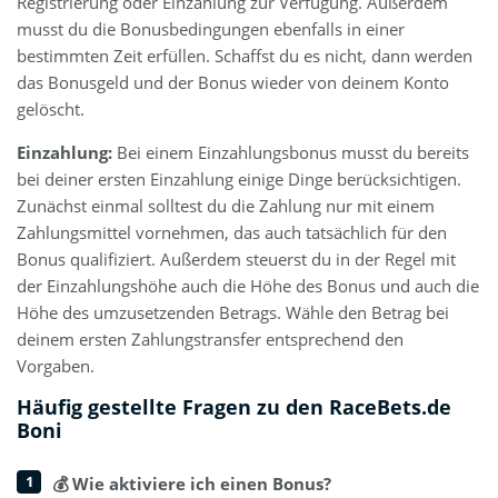
Registrierung oder Einzahlung zur Verfügung. Außerdem
musst du die Bonusbedingungen ebenfalls in einer
bestimmten Zeit erfüllen. Schaffst du es nicht, dann werden
das Bonusgeld und der Bonus wieder von deinem Konto
gelöscht.
Einzahlung:
Bei einem Einzahlungsbonus musst du bereits
bei deiner ersten Einzahlung einige Dinge berücksichtigen.
Zunächst einmal solltest du die Zahlung nur mit einem
Zahlungsmittel vornehmen, das auch tatsächlich für den
Bonus qualifiziert. Außerdem steuerst du in der Regel mit
der Einzahlungshöhe auch die Höhe des Bonus und auch die
Höhe des umzusetzenden Betrags. Wähle den Betrag bei
deinem ersten Zahlungstransfer entsprechend den
Vorgaben.
Häufig gestellte Fragen zu den RaceBets.de
Boni
💰 Wie aktiviere ich einen Bonus?