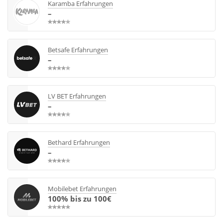
Karamba Erfahrungen
–
Betsafe Erfahrungen
–
LV BET Erfahrungen
–
Bethard Erfahrungen
–
Mobilebet Erfahrungen
100% bis zu 100€